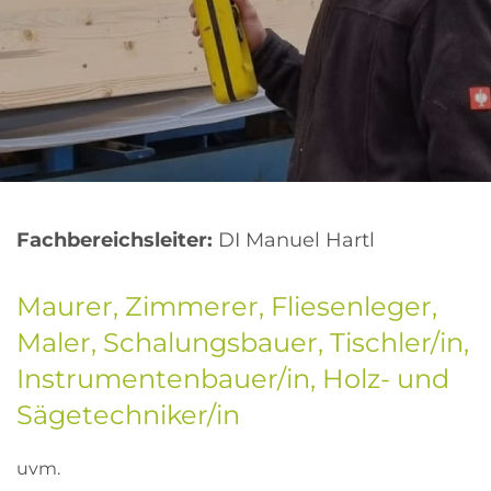
Fachbereichsleiter:
DI Manuel Hartl
Maurer, Zimmerer, Fliesenleger,
Maler, Schalungsbauer, Tischler/in,
Instrumentenbauer/in, Holz- und
Sägetechniker/in
uvm.